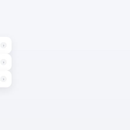
1
›
2
›
3
›