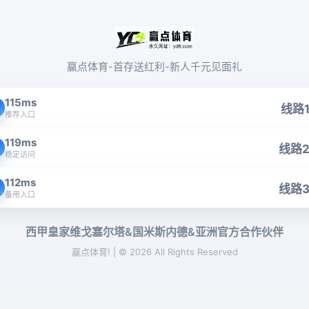
赢点体育-首存送红利-新人千元见面礼
115ms
线路
推荐入口
119ms
线路
稳定访问
112ms
线路
备用入口
西甲皇家维戈塞尔塔&国米斯内德&亚洲官方合作伙伴
赢点体育! | © 2026 All Rights Reserved